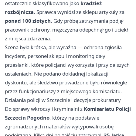
ostatecznie sklasyfikowano jako
kradzież
rozbójnicza
. Sprawca wyniósł ze sklepu artykuły za
ponad 100 złotych
. Gdy próbę zatrzymania podjął
pracownik ochrony, mężczyzna odepchnął go i uciekł
z miejsca zdarzenia.
Scena była krótka, ale wyraźna — ochrona zgłosiła
incydent, personel sklepu i monitoring dały
przesłanki, które policjanci wykorzystali przy dalszych
ustaleniach. Nie podano dokładnej lokalizacji
dyskontu, ale śledztwo prowadzone było równolegle
przez funkcjonariuszy z miejscowego komisariatu.
Działania policji w Szczecinie i decyzje prokuratury
Do sprawy wkroczyli kryminalni z
Komisariatu Policji
Szczecin Pogodno
, którzy na podstawie
zgromadzonych materiałów wytypowali osobę
podejrzaną. Kilka dni po zajściu zatrzymali
35-latka
,