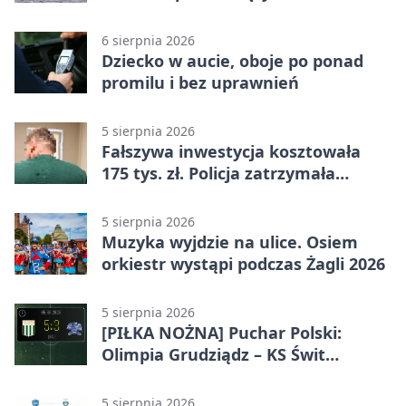
linii
6 sierpnia 2026
Dziecko w aucie, oboje po ponad
promilu i bez uprawnień
5 sierpnia 2026
Fałszywa inwestycja kosztowała
175 tys. zł. Policja zatrzymała
podejrzanych
5 sierpnia 2026
Muzyka wyjdzie na ulice. Osiem
orkiestr wystąpi podczas Żagli 2026
5 sierpnia 2026
[PIŁKA NOŻNA] Puchar Polski:
Olimpia Grudziądz – KS Świt
Szczecin 5:3 po dogrywce. Świt
stracił dwubramkowe prowadzenie
5 sierpnia 2026