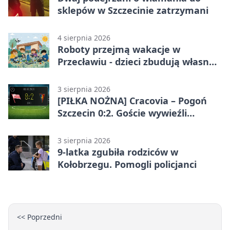
sklepów w Szczecinie zatrzymani
4 sierpnia 2026
Roboty przejmą wakacje w
Przecławiu - dzieci zbudują własne
miasto
3 sierpnia 2026
[PIŁKA NOŻNA] Cracovia – Pogoń
Szczecin 0:2. Goście wywieźli
zwycięstwo w 2. kolejce PKO BP
Ekstraklasy
3 sierpnia 2026
9-latka zgubiła rodziców w
Kołobrzegu. Pomogli policjanci
<< Poprzedni