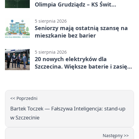
Olimpia Grudziądz – KS Świt
Szczecin 5:3 po dogrywce. Świt
stracił dwubramkowe prowadzenie
5 sierpnia 2026
Seniorzy mają ostatnią szansę na
mieszkanie bez barier
5 sierpnia 2026
20 nowych elektryków dla
Szczecina. Większe baterie i zasięg
ponad 300 km
<< Poprzedni
Bartek Toczek — Fałszywa Inteligencja: stand-up
w Szczecinie
Następny >>