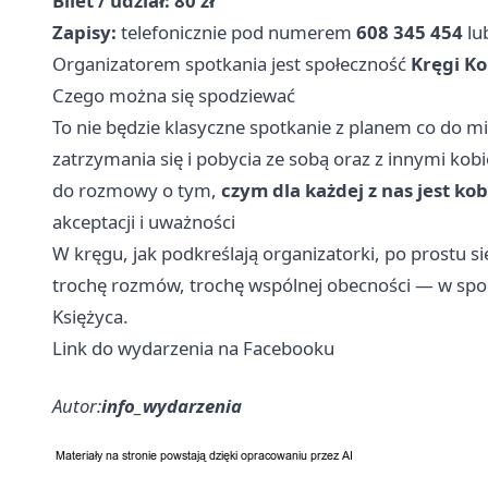
Bilet / udział:
80 zł
Zapisy:
telefonicznie pod numerem
608 345 454
lu
Organizatorem spotkania jest społeczność
Kręgi Ko
Czego można się spodziewać
To nie będzie klasyczne spotkanie z planem co do mi
zatrzymania się i pobycia ze sobą oraz z innymi kob
do rozmowy o tym,
czym dla każdej z nas jest ko
akceptacji i uważności
W kręgu, jak podkreślają organizatorki, po prostu się 
trochę rozmów, trochę wspólnej obecności — w spok
Księżyca.
Link do wydarzenia na Facebooku
Autor:
info_wydarzenia