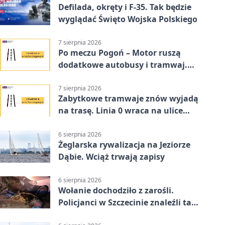
Defilada, okręty i F-35. Tak będzie
wyglądać Święto Wojska Polskiego
7 sierpnia 2026
Po meczu Pogoń – Motor ruszą
dodatkowe autobusy i tramwaj.
Znamy trasy
7 sierpnia 2026
Zabytkowe tramwaje znów wyjadą
na trasę. Linia 0 wraca na ulice
Szczecina
6 sierpnia 2026
Żeglarska rywalizacja na Jeziorze
Dąbie. Wciąż trwają zapisy
6 sierpnia 2026
Wołanie dochodziło z zarośli.
Policjanci w Szczecinie znaleźli tam
mężczyznę