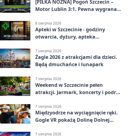
[PIŁKA NOŻNA] Pogoń Szczecin –
Motor Lublin 3:1. Pewna wygrana
Portowców w PKO BP Ekstraklasie
8 sierpnia 2026
Apteki w Szczecinie - godziny
otwarcia, dyżury, apteka
całodobowa
7 sierpnia 2026
Żagle 2026 z atrakcjami dla dzieci.
Będą dmuchańce i lunapark
7 sierpnia 2026
Weekend w Szczecinie pełen
atrakcji. Jarmark, koncerty i podróż
tramwajem
7 sierpnia 2026
Międzyodrze na wyciągnięcie ręki.
Gogle VR pokażą Dolinę Dolnej
Odry
7 sierpnia 2026