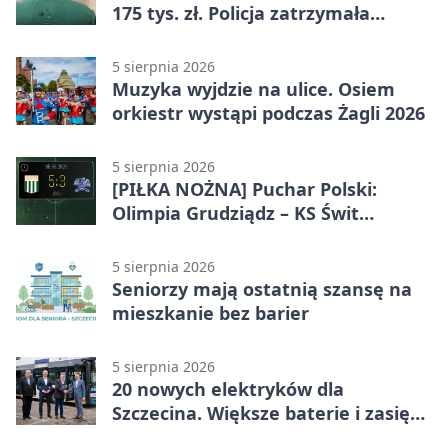
175 tys. zł. Policja zatrzymała
podejrzanych
5 sierpnia 2026
Muzyka wyjdzie na ulice. Osiem
orkiestr wystąpi podczas Żagli 2026
5 sierpnia 2026
[PIŁKA NOŻNA] Puchar Polski:
Olimpia Grudziądz – KS Świt
Szczecin 5:3 po dogrywce. Świt
stracił dwubramkowe prowadzenie
5 sierpnia 2026
Seniorzy mają ostatnią szansę na
mieszkanie bez barier
5 sierpnia 2026
20 nowych elektryków dla
Szczecina. Większe baterie i zasięg
ponad 300 km