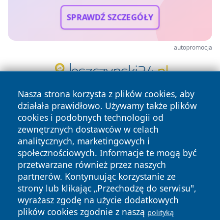
SPRAWDŹ SZCZEGÓŁY
autopromocja
Nasza strona korzysta z plików cookies, aby
działała prawidłowo. Używamy także plików
cookies i podobnych technologii od
zewnętrznych dostawców w celach
analitycznych, marketingowych i
społecznościowych. Informacje te mogą być
Copyright © 2026 szczecin4u.pl Wszystkie prawa zastrzeżone.
przetwarzane również przez naszych
partnerów. Kontynuując korzystanie ze
strony lub klikając „Przechodzę do serwisu",
Polityka
Polityka
wyrażasz zgodę na użycie dodatkowych
News
Autorzy
Prywatności
Cookies
plików cookies zgodnie z naszą
polityką