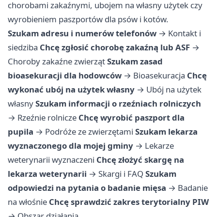
chorobami zakaźnymi, ubojem na własny użytek czy
wyrobieniem paszportów dla psów i kotów.
Szukam adresu i numerów telefonów
→
Kontakt i
siedziba
Chcę zgłosić chorobę zakaźną lub ASF
→
Choroby zakaźne zwierząt
Szukam zasad
bioasekuracji dla hodowców
→
Bioasekuracja
Chcę
wykonać ubój na użytek własny
→
Ubój na użytek
własny
Szukam informacji o rzeźniach rolniczych
→
Rzeźnie rolnicze
Chcę wyrobić paszport dla
pupila
→
Podróże ze zwierzętami
Szukam lekarza
wyznaczonego dla mojej gminy
→
Lekarze
weterynarii wyznaczeni
Chcę złożyć skargę na
lekarza weterynarii
→
Skargi i FAQ
Szukam
odpowiedzi na pytania o badanie mięsa
→
Badanie
na włośnie
Chcę sprawdzić zakres terytorialny PIW
→
Obszar działania