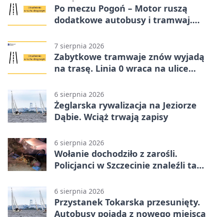
Po meczu Pogoń – Motor ruszą
dodatkowe autobusy i tramwaj.
Znamy trasy
7 sierpnia 2026
Zabytkowe tramwaje znów wyjadą
na trasę. Linia 0 wraca na ulice
Szczecina
6 sierpnia 2026
Żeglarska rywalizacja na Jeziorze
Dąbie. Wciąż trwają zapisy
6 sierpnia 2026
Wołanie dochodziło z zarośli.
Policjanci w Szczecinie znaleźli tam
mężczyznę
6 sierpnia 2026
Przystanek Tokarska przesunięty.
Autobusy pojadą z nowego miejsca