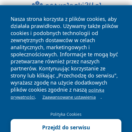
Nasza strona korzysta z plików cookies, aby
działała prawidłowo. Używamy także plików
cookies i podobnych technologii od
zewnętrznych dostawców w celach
analitycznych, marketingowych i
społecznościowych. Informacje te mogą być
Copyright © 2026 szczecin4u.pl Wszystkie prawa zastrzeżone.
przetwarzane również przez naszych
partnerów. Kontynuując korzystanie ze
strony lub klikając „Przechodzę do serwisu",
Polityka
Polityka
wyrażasz zgodę na użycie dodatkowych
News
Autorzy
Prywatności
Cookies
plików cookies zgodnie z naszą
polityką
.
.
prywatności
Zaawansowane ustawienia
Polityka Cookies
Przejdź do serwisu