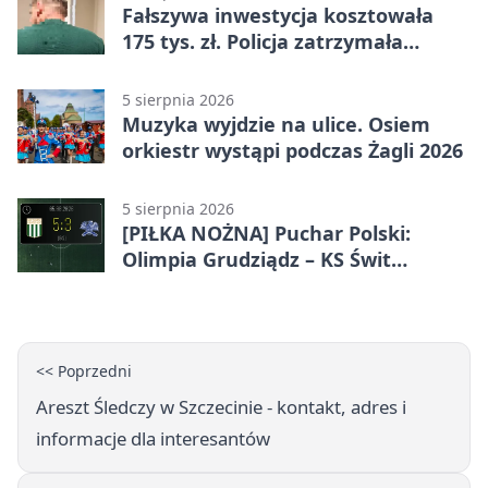
Fałszywa inwestycja kosztowała
175 tys. zł. Policja zatrzymała
podejrzanych
5 sierpnia 2026
Muzyka wyjdzie na ulice. Osiem
orkiestr wystąpi podczas Żagli 2026
5 sierpnia 2026
[PIŁKA NOŻNA] Puchar Polski:
Olimpia Grudziądz – KS Świt
Szczecin 5:3 po dogrywce. Świt
stracił dwubramkowe prowadzenie
<< Poprzedni
Areszt Śledczy w Szczecinie - kontakt, adres i
informacje dla interesantów