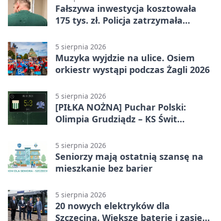
Fałszywa inwestycja kosztowała
175 tys. zł. Policja zatrzymała
podejrzanych
5 sierpnia 2026
Muzyka wyjdzie na ulice. Osiem
orkiestr wystąpi podczas Żagli 2026
5 sierpnia 2026
[PIŁKA NOŻNA] Puchar Polski:
Olimpia Grudziądz – KS Świt
Szczecin 5:3 po dogrywce. Świt
stracił dwubramkowe prowadzenie
5 sierpnia 2026
Seniorzy mają ostatnią szansę na
mieszkanie bez barier
5 sierpnia 2026
20 nowych elektryków dla
Szczecina. Większe baterie i zasięg