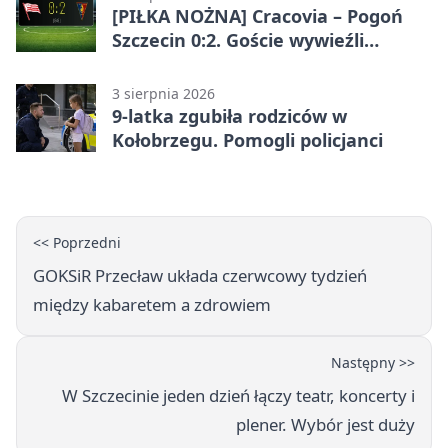
[PIŁKA NOŻNA] Cracovia – Pogoń
Szczecin 0:2. Goście wywieźli
zwycięstwo w 2. kolejce PKO BP
Ekstraklasy
3 sierpnia 2026
9-latka zgubiła rodziców w
Kołobrzegu. Pomogli policjanci
<< Poprzedni
GOKSiR Przecław układa czerwcowy tydzień
między kabaretem a zdrowiem
Następny >>
W Szczecinie jeden dzień łączy teatr, koncerty i
plener. Wybór jest duży