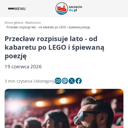
MENU
Strona główna
Wiadomości
Przecław rozpisuje lato - od kabaretu po LEGO i śpiewaną poezję
Przecław rozpisuje lato - od
kabaretu po LEGO i śpiewaną
poezję
19 czerwca 2026
3 min czytania
Udostępnij