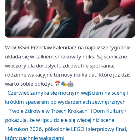
W GOKSiR Przecław kalendarz na najbliższe tygodnie
układa się w całkiem smakowity miks. Są sceniczne
wieczory dla dorosłych, zdrowotne spotkania,
rodzinne wakacyjne turnusy i kilka dat, które już dziś
warto sobie odłożyć 📅🎭🤖
Czerwiec zamyka się mocnym wejściem na scenę i
krótkim spacerem po wydarzeniach zewnętrznych
“Twoje Zdrowie w Trzech Krokach” i Dom Kultury+
pokazują, że w lipcu dzieje się więcej niż scena
Mizukon 2026, półkolonie LEGO i sierpniowy finał,
który pachnie wakacjami