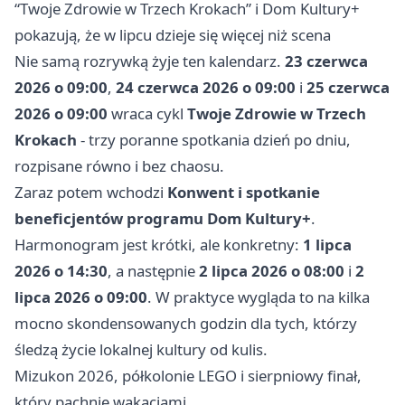
“Twoje Zdrowie w Trzech Krokach” i Dom Kultury+
pokazują, że w lipcu dzieje się więcej niż scena
Nie samą rozrywką żyje ten kalendarz.
23 czerwca
2026 o 09:00
,
24 czerwca 2026 o 09:00
i
25 czerwca
2026 o 09:00
wraca cykl
Twoje Zdrowie w Trzech
Krokach
- trzy poranne spotkania dzień po dniu,
rozpisane równo i bez chaosu.
Zaraz potem wchodzi
Konwent i spotkanie
beneficjentów programu Dom Kultury+
.
Harmonogram jest krótki, ale konkretny:
1 lipca
2026 o 14:30
, a następnie
2 lipca 2026 o 08:00
i
2
lipca 2026 o 09:00
. W praktyce wygląda to na kilka
mocno skondensowanych godzin dla tych, którzy
śledzą życie lokalnej kultury od kulis.
Mizukon 2026, półkolonie LEGO i sierpniowy finał,
który pachnie wakacjami