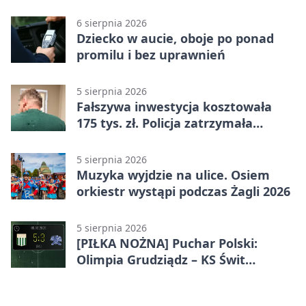
linii
6 sierpnia 2026
Dziecko w aucie, oboje po ponad
promilu i bez uprawnień
5 sierpnia 2026
Fałszywa inwestycja kosztowała
175 tys. zł. Policja zatrzymała
podejrzanych
5 sierpnia 2026
Muzyka wyjdzie na ulice. Osiem
orkiestr wystąpi podczas Żagli 2026
5 sierpnia 2026
[PIŁKA NOŻNA] Puchar Polski:
Olimpia Grudziądz – KS Świt
Szczecin 5:3 po dogrywce. Świt
stracił dwubramkowe prowadzenie