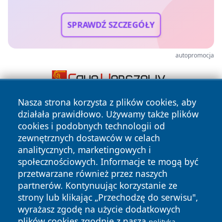
SPRAWDŹ SZCZEGÓŁY
autopromocja
Nasza strona korzysta z plików cookies, aby
działała prawidłowo. Używamy także plików
cookies i podobnych technologii od
zewnętrznych dostawców w celach
analitycznych, marketingowych i
społecznościowych. Informacje te mogą być
Copyright © 2026 szczecin4u.pl Wszystkie prawa zastrzeżone.
przetwarzane również przez naszych
partnerów. Kontynuując korzystanie ze
strony lub klikając „Przechodzę do serwisu",
Polityka
Polityka
wyrażasz zgodę na użycie dodatkowych
News
Autorzy
Prywatności
Cookies
plików cookies zgodnie z naszą
polityką