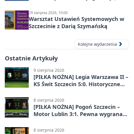
30 sierpnia 2026)
29 sierpnia 2026, 10:00
Warsztat Ustawień Systemowych w
Szczecinie z Darią Szymańską
Kolejne wydarzenia
Ostatnie Artykuły
9 sierpnia 2026
[PIŁKA NOŻNA] Legia Warszawa II –
KS Świt Szczecin 5:0. Historyczne
zwycięstwo rezerw Legii w Betclic 2.
lidze
8 sierpnia 2026
[PIŁKA NOŻNA] Pogoń Szczecin –
Motor Lublin 3:1. Pewna wygrana
Portowców w PKO BP Ekstraklasie
8 sierpnia 2026