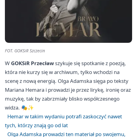
FOT. GOKSiR Szczecin
W
GOKSiR Przecław
szykuje się spotkanie z poezją,
która nie kurzy się w archiwum, tylko wchodzi na
scenę z nową energią. Olga Adamska sięga po teksty
Mariana Hemara i prowadzi je przez lirykę, ironię oraz
muzykę, tak by zabrzmiały blisko współczesnego
widza. 🎭✨
Hemar w takim wydaniu potrafi zaskoczyć nawet
tych, którzy znają go od lat
Olga Adamska prowadzi ten materiał po swojemu,