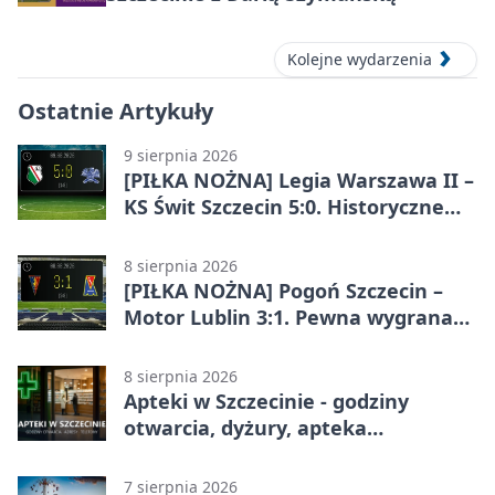
Kolejne wydarzenia
Ostatnie Artykuły
9 sierpnia 2026
[PIŁKA NOŻNA] Legia Warszawa II –
KS Świt Szczecin 5:0. Historyczne
zwycięstwo rezerw Legii w Betclic 2.
lidze
8 sierpnia 2026
[PIŁKA NOŻNA] Pogoń Szczecin –
Motor Lublin 3:1. Pewna wygrana
Portowców w PKO BP Ekstraklasie
8 sierpnia 2026
Apteki w Szczecinie - godziny
otwarcia, dyżury, apteka
całodobowa
7 sierpnia 2026