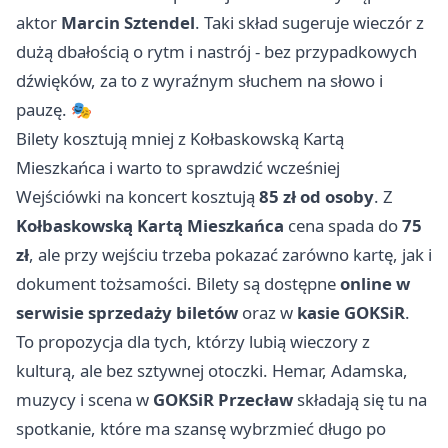
aktor
Marcin Sztendel
. Taki skład sugeruje wieczór z
dużą dbałością o rytm i nastrój - bez przypadkowych
dźwięków, za to z wyraźnym słuchem na słowo i
pauzę. 🎭
Bilety kosztują mniej z Kołbaskowską Kartą
Mieszkańca i warto to sprawdzić wcześniej
Wejściówki na koncert kosztują
85 zł od osoby
. Z
Kołbaskowską Kartą Mieszkańca
cena spada do
75
zł
, ale przy wejściu trzeba pokazać zarówno kartę, jak i
dokument tożsamości. Bilety są dostępne
online w
serwisie sprzedaży biletów
oraz w
kasie GOKSiR
.
To propozycja dla tych, którzy lubią wieczory z
kulturą, ale bez sztywnej otoczki. Hemar, Adamska,
muzycy i scena w
GOKSiR Przecław
składają się tu na
spotkanie, które ma szansę wybrzmieć długo po