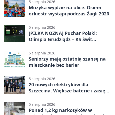
5 sierpnia 2026
Muzyka wyjdzie na ulice. Osiem
orkiestr wystąpi podczas Żagli 2026
5 sierpnia 2026
[PIŁKA NOŻNA] Puchar Polski:
Olimpia Grudziądz – KS Świt
Szczecin 5:3 po dogrywce. Świt
stracił dwubramkowe prowadzenie
5 sierpnia 2026
Seniorzy mają ostatnią szansę na
mieszkanie bez barier
5 sierpnia 2026
20 nowych elektryków dla
Szczecina. Większe baterie i zasięg
ponad 300 km
5 sierpnia 2026
Ponad 1,2 kg narkotyków w