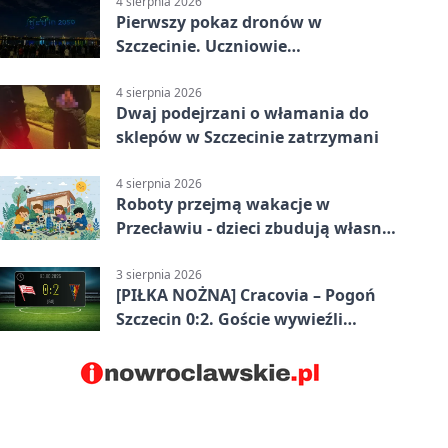
4 sierpnia 2026
Pierwszy pokaz dronów w
Szczecinie. Uczniowie
zaprojektowali nocne widowisko
4 sierpnia 2026
Dwaj podejrzani o włamania do
sklepów w Szczecinie zatrzymani
4 sierpnia 2026
Roboty przejmą wakacje w
Przecławiu - dzieci zbudują własne
miasto
3 sierpnia 2026
[PIŁKA NOŻNA] Cracovia – Pogoń
Szczecin 0:2. Goście wywieźli
zwycięstwo w 2. kolejce PKO BP
Ekstraklasy