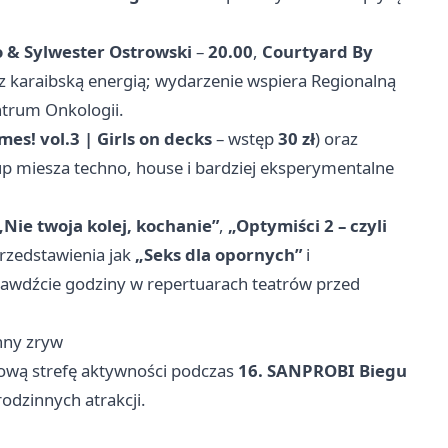
ro & Sylwester Ostrowski
–
20.00
,
Courtyard By
 z karaibską energią; wydarzenie wspiera Regionalną
trum Onkologii.
es! vol.3 | Girls on decks
– wstęp
30 zł
) oraz
-up miesza techno, house i bardziej eksperymentalne
„Nie twoja kolej, kochanie”
,
„Optymiści 2 – czyli
przedstawienia jak
„Seks dla opornych”
i
awdźcie godziny w repertuarach teatrów przed
nny zryw
ową strefę aktywności podczas
16. SANPROBI Biegu
rodzinnych atrakcji.