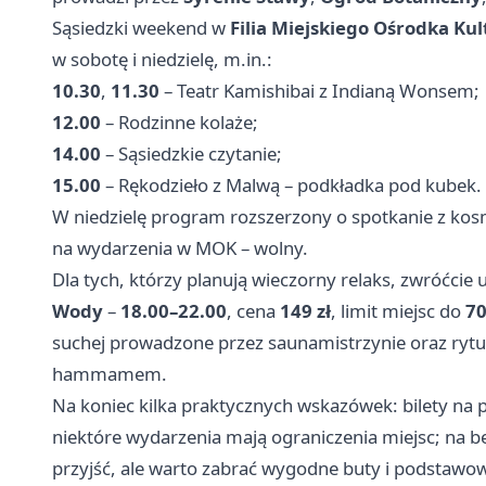
Sąsiedzki weekend w
Filia Miejskiego Ośrodka Kult
w sobotę i niedzielę, m.in.:
10.30
,
11.30
– Teatr Kamishibai z Indianą Wonsem;
12.00
– Rodzinne kolaże;
14.00
– Sąsiedzkie czytanie;
15.00
– Rękodzieło z Malwą – podkładka pod kubek.
W niedzielę program rozszerzony o spotkanie z kos
na wydarzenia w MOK – wolny.
Dla tych, którzy planują wieczorny relaks, zwróćci
Wody
–
18.00–22.00
, cena
149 zł
, limit miejsc do
70
suchej prowadzone przez saunamistrzynie oraz ryt
hammamem.
Na koniec kilka praktycznych wskazówek: bilety na p
niektóre wydarzenia mają ograniczenia miejsc; na b
przyjść, ale warto zabrać wygodne buty i podstaw