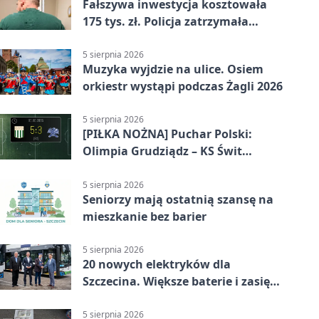
Fałszywa inwestycja kosztowała
175 tys. zł. Policja zatrzymała
podejrzanych
5 sierpnia 2026
Muzyka wyjdzie na ulice. Osiem
orkiestr wystąpi podczas Żagli 2026
5 sierpnia 2026
[PIŁKA NOŻNA] Puchar Polski:
Olimpia Grudziądz – KS Świt
Szczecin 5:3 po dogrywce. Świt
stracił dwubramkowe prowadzenie
5 sierpnia 2026
Seniorzy mają ostatnią szansę na
mieszkanie bez barier
5 sierpnia 2026
20 nowych elektryków dla
Szczecina. Większe baterie i zasięg
ponad 300 km
5 sierpnia 2026