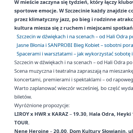
W mieście zaczyna się tydzień, który łączy klub
sportowe emocje. W Szczecinie każdy znajdzie c
przez klimatyczny jazz, po bieg i rodzinne atra
kultura miesza się z ruchem i miejscami spotkań
Szczecin w dźwiękach i na scenach – od Hali Odra 
Jasne Błonia i SANPROBI Bieg Kobiet – sobotni por
Spacerami i warsztatami – jak wykorzystać sobotę i
Szczecin w dźwiękach i na scenach – od Hali Odra p
Scena muzyczna i teatralna zapraszają na mieszankę
koncertami, premierami i spektaklami – od rapoweg
Warto zaplanować wieczór wcześniej, bo część wyda
biletów.
Wyróżnione propozycje:
LIROY x HWR x KARAZ
–
19.30
,
Hala Odra, Heyki 
TOUR
.
Nene Heroine
–
20.00
,
Dom Kultury Słowianin, u