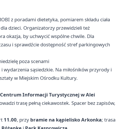
OBI z poradami dietetyka, pomiarem składu ciała
la dzieci. Organizatorzy przewidzieli też
ra okazja, by uchwycić wspólne chwile. Dla
 czasu i sprawdźcie dostępność stref parkingowych
niedzielę poza scenami
i wydarzenia sąsiedzkie. Na miłośników przyrody i
rsztaty w Miejskim Ośrodku Kultury.
Centrum Informacji Turystycznej w Alei
wadzi trasę pełną ciekawostek. Spacer bez zapisów,
rt
11.00
, przy
bramie na kąpielisko Arkonka
; trasa
,
Różankę
i
Park Kasprowicza
.