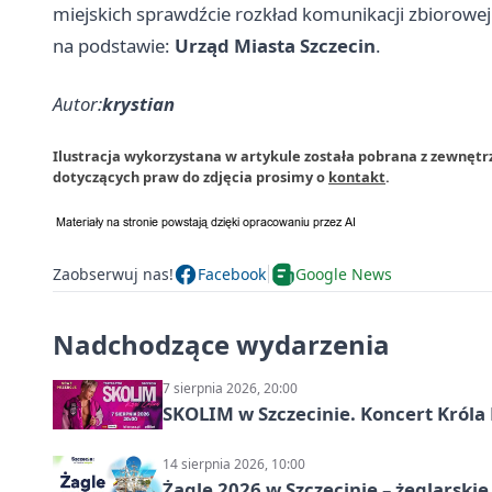
miejskich sprawdźcie rozkład komunikacji zbiorowej
na podstawie:
Urząd Miasta Szczecin
.
Autor:
krystian
Ilustracja wykorzystana w artykule została pobrana z zewnętr
dotyczących praw do zdjęcia prosimy o
kontakt
.
Zaobserwuj nas!
Facebook
Google News
Nadchodzące wydarzenia
7 sierpnia 2026, 20:00
SKOLIM w Szczecinie. Koncert Króla 
14 sierpnia 2026, 10:00
Żagle 2026 w Szczecinie – żeglarski