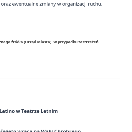
 oraz ewentualne zmiany w organizacji ruchu.
znego źródła (Urząd Miasta). W przypadku zastrzeżeń
Latino w Teatrze Letnim
e święto wraca na Wały Chrobrego