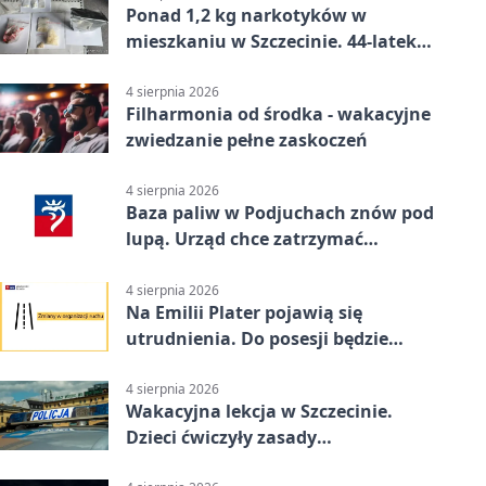
Ponad 1,2 kg narkotyków w
mieszkaniu w Szczecinie. 44-latek
aresztowany
4 sierpnia 2026
Filharmonia od środka - wakacyjne
zwiedzanie pełne zaskoczeń
4 sierpnia 2026
Baza paliw w Podjuchach znów pod
lupą. Urząd chce zatrzymać
procedurę
4 sierpnia 2026
Na Emilii Plater pojawią się
utrudnienia. Do posesji będzie
można dojechać
4 sierpnia 2026
Wakacyjna lekcja w Szczecinie.
Dzieci ćwiczyły zasady
bezpieczeństwa