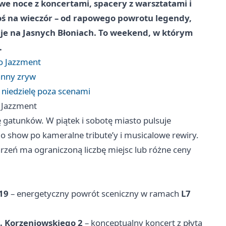
owe noce z koncertami, spacery z warsztatami i
oś na wieczór – od rapowego powrotu legendy,
kcje na Jasnych Błoniach. To weekend, w którym
.
po Jazzment
anny zryw
 niedzielę poza scenami
o Jazzment
 gatunków. W piątek i sobotę miasto pulsuje
o show po kameralne tribute’y i musicalowe rewiry.
rzeń ma ograniczoną liczbę miejsc lub różne ceny
19
– energetyczny powrót sceniczny w ramach
L7
l. Korzeniowskiego 2
– konceptualny koncert z płytą