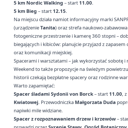
5 km Nordic Walking
– start
11.00
.
5 km Bieg
– start
12.15
.
Na miejscu działa namiot informacyjny marki SANPR
(urządzenie
Tanita
) oraz strefa naukowo-zabawowa d
fotogeniczne przestrzenie i kamerę 360 stopni – dob
biegających i kibiców: planujcie przyjazd z zapasem
oraz komunikacji miejskiej.
Spacerami i warsztatami – jak wykorzystać sobotę i 
Weekend to także propozycje na świeżym powietrzu 
historii czekają bezpłatne spacery oraz rodzinne wa
Warto zapamiętać:
Spacer śladami Sydonii von Borck
– start
11.00
, z
Kwiatowej
. Przewodniczka
Małgorzata Duda
popro
napiwki mile widziane.
Spacer z rozpoznawaniem drzew i krzewów
– sta
prowadzi przez
Syrenie Stawy
,
Ogród Botaniczny