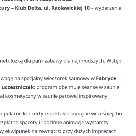
ury – Klub Delta, ul. Racławickiej 10
– wydarzenia
metolożką dla pań i zabawy dla najmłodszych. Wstęp
e uwagę na specjalny wieczorek saunowy w
Fabryce
 uczestniczek
; program obejmuje seanse w saunie
uał kosmetyczny w saunie parowej inspirowany
opularne koncerty i spektakle kupujcie wcześniej, bo
ezpłatne spacery i rodzinne animacje wystarczy
owy ekwipunek na zewnątrz; przy dużych imprezach