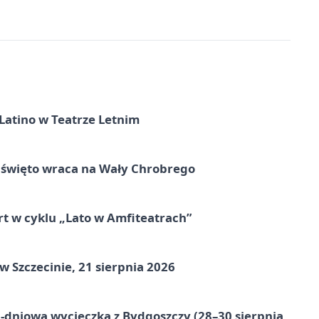
Latino w Teatrze Letnim
e święto wraca na Wały Chrobrego
rt w cyklu „Lato w Amfiteatrach”
Szczecinie, 21 sierpnia 2026
-dniowa wycieczka z Bydgoszczy (28–30 sierpnia