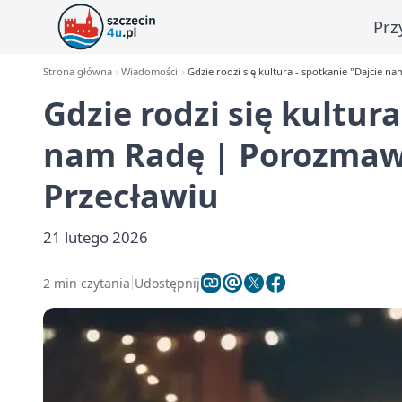
Prz
Strona główna
Wiadomości
Gdzie rodzi się kultura - spotkanie "Dajcie 
Gdzie rodzi się kultura
nam Radę | Porozmawi
Przecławiu
21 lutego 2026
2 min czytania
Udostępnij