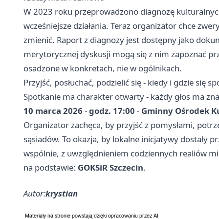
W 2023 roku przeprowadzono diagnozę kulturalnyc
wcześniejsze działania. Teraz organizator chce zwery
zmienić. Raport z diagnozy jest dostępny jako do
merytorycznej dyskusji mogą się z nim zapoznać p
osadzone w konkretach, nie w ogólnikach.
Przyjść, posłuchać, podzielić się - kiedy i gdzie się 
Spotkanie ma charakter otwarty - każdy głos ma zna
10 marca 2026
-
godz. 17:00
-
Gminny Ośrodek Kul
Organizator zachęca, by przyjść z pomysłami, potrze
sąsiadów. To okazja, by lokalne inicjatywy dostały p
wspólnie, z uwzględnieniem codziennych realiów 
na podstawie:
GOKSiR Szczecin
.
Autor:
krystian