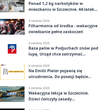
Ponad 1,2 kg narkotyków w
mieszkaniu w Szczecinie. 44-latek
aresztowany
4 sierpnia 2026
Filharmonia od środka - wakacyjne
zwiedzanie pełne zaskoczeń
4 sierpnia 2026
Baza paliw w Podjuchach znów pod
lupą. Urząd chce zatrzymać
procedurę
4 sierpnia 2026
Na Emilii Plater pojawią się
utrudnienia. Do posesji będzie
można dojechać
4 sierpnia 2026
Wakacyjna lekcja w Szczecinie.
Dzieci ćwiczyły zasady
bezpieczeństwa