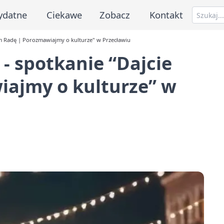
ydatne
Ciekawe
Zobacz
Kontakt
nam Radę | Porozmawiajmy o kulturze" w Przecławiu
 - spotkanie “Dajcie
ajmy o kulturze” w