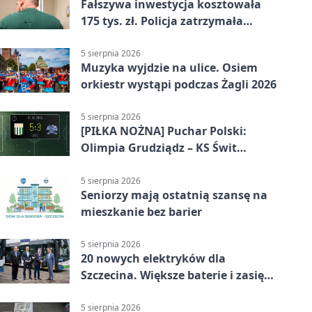
Fałszywa inwestycja kosztowała
175 tys. zł. Policja zatrzymała
podejrzanych
5 sierpnia 2026
Muzyka wyjdzie na ulice. Osiem
orkiestr wystąpi podczas Żagli 2026
5 sierpnia 2026
[PIŁKA NOŻNA] Puchar Polski:
Olimpia Grudziądz – KS Świt
Szczecin 5:3 po dogrywce. Świt
stracił dwubramkowe prowadzenie
5 sierpnia 2026
Seniorzy mają ostatnią szansę na
mieszkanie bez barier
5 sierpnia 2026
20 nowych elektryków dla
Szczecina. Większe baterie i zasięg
ponad 300 km
5 sierpnia 2026