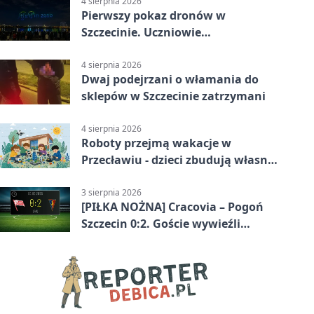
4 sierpnia 2026
Pierwszy pokaz dronów w
Szczecinie. Uczniowie
zaprojektowali nocne widowisko
4 sierpnia 2026
Dwaj podejrzani o włamania do
sklepów w Szczecinie zatrzymani
4 sierpnia 2026
Roboty przejmą wakacje w
Przecławiu - dzieci zbudują własne
miasto
3 sierpnia 2026
[PIŁKA NOŻNA] Cracovia – Pogoń
Szczecin 0:2. Goście wywieźli
zwycięstwo w 2. kolejce PKO BP
Ekstraklasy