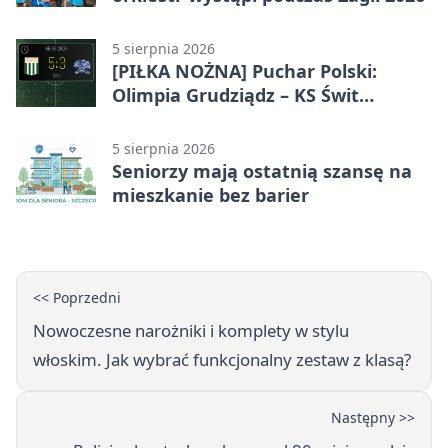
5 sierpnia 2026
[PIŁKA NOŻNA] Puchar Polski:
Olimpia Grudziądz – KS Świt
Szczecin 5:3 po dogrywce. Świt
stracił dwubramkowe prowadzenie
5 sierpnia 2026
Seniorzy mają ostatnią szansę na
mieszkanie bez barier
<< Poprzedni
Nowoczesne narożniki i komplety w stylu
włoskim. Jak wybrać funkcjonalny zestaw z klasą?
Następny >>