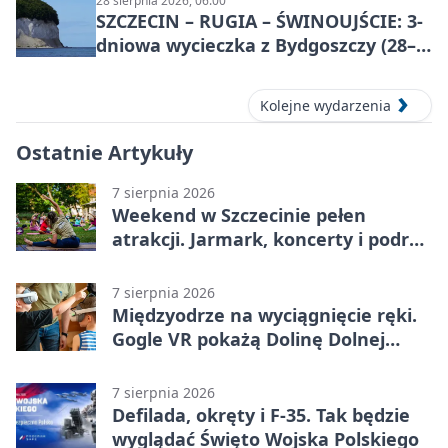
28 sierpnia 2026, 06:00
SZCZECIN – RUGIA – ŚWINOUJŚCIE: 3-
dniowa wycieczka z Bydgoszczy (28–
30 sierpnia 2026)
Kolejne wydarzenia
Ostatnie Artykuły
7 sierpnia 2026
Weekend w Szczecinie pełen
atrakcji. Jarmark, koncerty i podróż
tramwajem
7 sierpnia 2026
Międzyodrze na wyciągnięcie ręki.
Gogle VR pokażą Dolinę Dolnej
Odry
7 sierpnia 2026
Defilada, okręty i F-35. Tak będzie
wyglądać Święto Wojska Polskiego