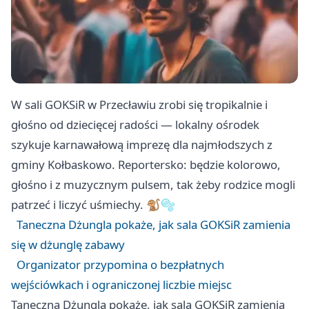
W sali GOKSiR w Przecławiu zrobi się tropikalnie i
głośno od dziecięcej radości — lokalny ośrodek
szykuje karnawałową imprezę dla najmłodszych z
gminy Kołbaskowo. Reportersko: będzie kolorowo,
głośno i z muzycznym pulsem, tak żeby rodzice mogli
patrzeć i liczyć uśmiechy. 🐒🫧
Taneczna Dżungla pokaże, jak sala GOKSiR zamienia
się w dżunglę zabawy
Organizator przypomina o bezpłatnych
wejściówkach i ograniczonej liczbie miejsc
Taneczna Dżungla pokaże, jak sala GOKSiR zamienia