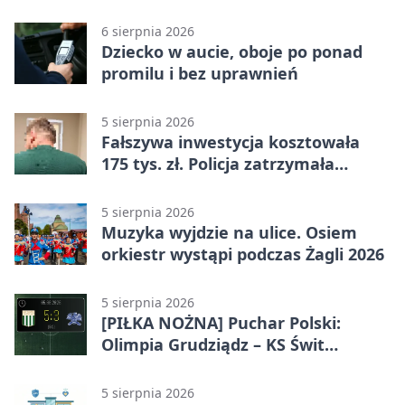
linii
6 sierpnia 2026
Dziecko w aucie, oboje po ponad
promilu i bez uprawnień
5 sierpnia 2026
Fałszywa inwestycja kosztowała
175 tys. zł. Policja zatrzymała
podejrzanych
5 sierpnia 2026
Muzyka wyjdzie na ulice. Osiem
orkiestr wystąpi podczas Żagli 2026
5 sierpnia 2026
[PIŁKA NOŻNA] Puchar Polski:
Olimpia Grudziądz – KS Świt
Szczecin 5:3 po dogrywce. Świt
stracił dwubramkowe prowadzenie
5 sierpnia 2026