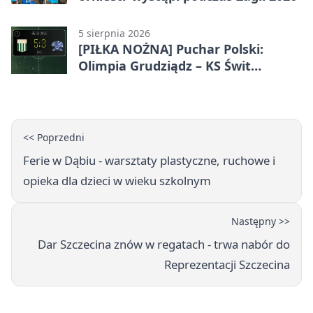
5 sierpnia 2026
[PIŁKA NOŻNA] Puchar Polski:
Olimpia Grudziądz – KS Świt
Szczecin 5:3 po dogrywce. Świt
stracił dwubramkowe prowadzenie
<< Poprzedni
Ferie w Dąbiu - warsztaty plastyczne, ruchowe i
opieka dla dzieci w wieku szkolnym
Następny >>
Dar Szczecina znów w regatach - trwa nabór do
Reprezentacji Szczecina