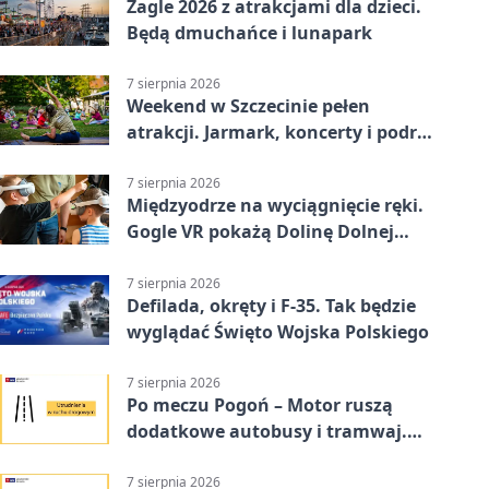
Żagle 2026 z atrakcjami dla dzieci.
Będą dmuchańce i lunapark
7 sierpnia 2026
Weekend w Szczecinie pełen
atrakcji. Jarmark, koncerty i podróż
tramwajem
7 sierpnia 2026
Międzyodrze na wyciągnięcie ręki.
Gogle VR pokażą Dolinę Dolnej
Odry
7 sierpnia 2026
Defilada, okręty i F-35. Tak będzie
wyglądać Święto Wojska Polskiego
7 sierpnia 2026
Po meczu Pogoń – Motor ruszą
dodatkowe autobusy i tramwaj.
Znamy trasy
7 sierpnia 2026