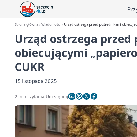
Prz
Strona główna
Wiadomości
Urząd ostrzega przed pośrednikami obiecują
Urząd ostrzega przed
obiecującymi „papier
CUKR
15 listopada 2025
2 min czytania
Udostępnij