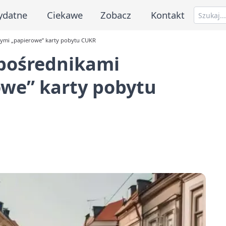
ydatne
Ciekawe
Zobacz
Kontakt
cymi „papierowe” karty pobytu CUKR
 pośrednikami
owe” karty pobytu