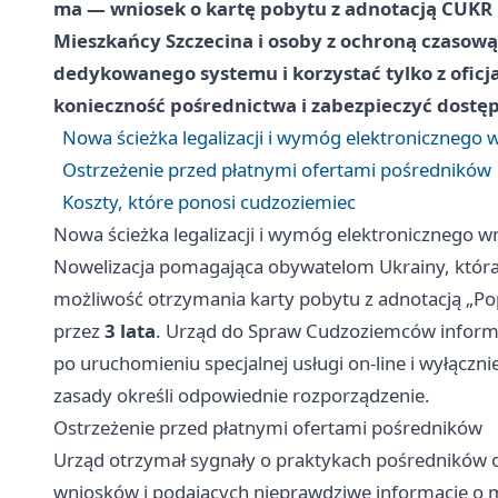
ma — wniosek o kartę pobytu z adnotacją CUKR b
Mieszkańcy Szczecina i osoby z ochroną czasow
dedykowanego systemu i korzystać tylko z ofic
konieczność pośrednictwa i zabezpieczyć dostęp
Nowa ścieżka legalizacji i wymóg elektronicznego 
Ostrzeżenie przed płatnymi ofertami pośredników
Koszty, które ponosi cudzoziemiec
Nowa ścieżka legalizacji i wymóg elektronicznego w
Nowelizacja pomagająca obywatelom Ukrainy, któr
możliwość otrzymania karty pobytu z adnotacją „Po
przez
3 lata
. Urząd do Spraw Cudzoziemców informu
po uruchomieniu specjalnej usługi on-line i wyłącz
zasady określi odpowiednie rozporządzenie.
Ostrzeżenie przed płatnymi ofertami pośredników
Urząd otrzymał sygnały o praktykach pośredników 
wniosków i podających nieprawdziwe informacje o 