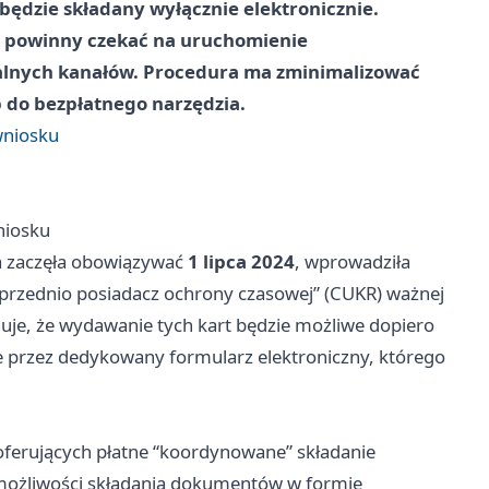
ędzie składany wyłącznie elektronicznie.
ą powinny czekać na uruchomienie
jalnych kanałów. Procedura ma zminimalizować
 do bezpłatnego narzędzia.
wniosku
niosku
a zaczęła obowiązywać
1 lipca 2024
, wprowadziła
przednio posiadacz ochrony czasowej” (CUKR) ważnej
je, że wydawanie tych kart będzie możliwe dopiero
nie przez dedykowany formularz elektroniczny, którego
oferujących płatne “koordynowane” składanie
możliwości składania dokumentów w formie