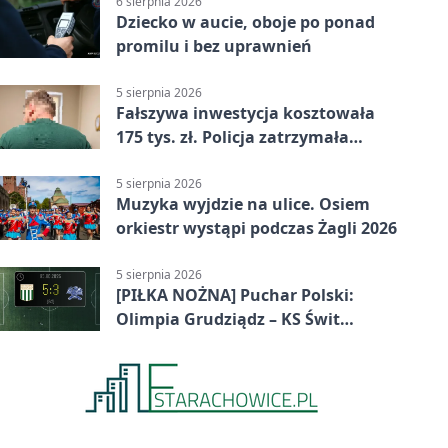
6 sierpnia 2026
Dziecko w aucie, oboje po ponad
promilu i bez uprawnień
5 sierpnia 2026
Fałszywa inwestycja kosztowała
175 tys. zł. Policja zatrzymała
podejrzanych
5 sierpnia 2026
Muzyka wyjdzie na ulice. Osiem
orkiestr wystąpi podczas Żagli 2026
5 sierpnia 2026
[PIŁKA NOŻNA] Puchar Polski:
Olimpia Grudziądz – KS Świt
Szczecin 5:3 po dogrywce. Świt
stracił dwubramkowe prowadzenie