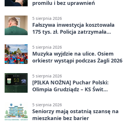
promilu i bez uprawnień
5 sierpnia 2026
Fałszywa inwestycja kosztowała
175 tys. zł. Policja zatrzymała
podejrzanych
5 sierpnia 2026
Muzyka wyjdzie na ulice. Osiem
orkiestr wystąpi podczas Żagli 2026
5 sierpnia 2026
[PIŁKA NOŻNA] Puchar Polski:
Olimpia Grudziądz – KS Świt
Szczecin 5:3 po dogrywce. Świt
stracił dwubramkowe prowadzenie
5 sierpnia 2026
Seniorzy mają ostatnią szansę na
mieszkanie bez barier