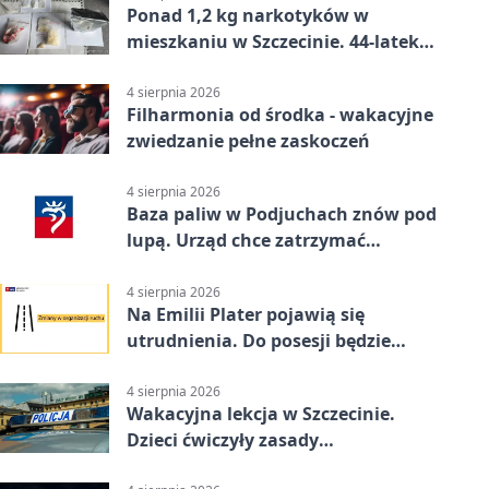
Ponad 1,2 kg narkotyków w
mieszkaniu w Szczecinie. 44-latek
aresztowany
4 sierpnia 2026
Filharmonia od środka - wakacyjne
zwiedzanie pełne zaskoczeń
4 sierpnia 2026
Baza paliw w Podjuchach znów pod
lupą. Urząd chce zatrzymać
procedurę
4 sierpnia 2026
Na Emilii Plater pojawią się
utrudnienia. Do posesji będzie
można dojechać
4 sierpnia 2026
Wakacyjna lekcja w Szczecinie.
Dzieci ćwiczyły zasady
bezpieczeństwa