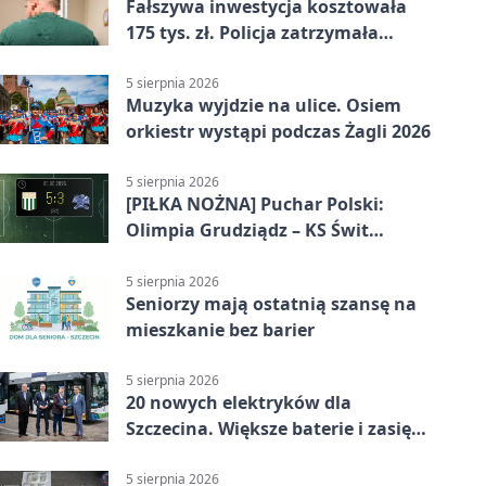
Fałszywa inwestycja kosztowała
175 tys. zł. Policja zatrzymała
podejrzanych
5 sierpnia 2026
Muzyka wyjdzie na ulice. Osiem
orkiestr wystąpi podczas Żagli 2026
5 sierpnia 2026
[PIŁKA NOŻNA] Puchar Polski:
Olimpia Grudziądz – KS Świt
Szczecin 5:3 po dogrywce. Świt
stracił dwubramkowe prowadzenie
5 sierpnia 2026
Seniorzy mają ostatnią szansę na
mieszkanie bez barier
5 sierpnia 2026
20 nowych elektryków dla
Szczecina. Większe baterie i zasięg
ponad 300 km
5 sierpnia 2026