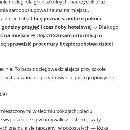
ie noclegi dla grup szkolnych, nauczycieli oraz
hnią samoobsługową i sauną na miejscu.
akt i siedziba
Chcę poznać standard pokoi i
godziny przyjęć i czas doby hotelowej
→
Dla kogo
ać na miejsce
→
Dojazd
Szukam informacji o
cę sprawdzić procedury bezpieczeństwa dzieci
ecinie. To baza noclegowa działająca przy szkole
 przystosowaną do przyjmowania gości grupowych i
 830
mieszczonymi w siedmiu pokojach: pięciu
wyposażone są w umywalki z lustrem, szafy
ych znajdują się tapczany, w pozostałych — łóżka