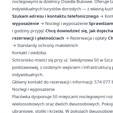
noclegowymi w dzielnicy Osiedle Bukowe. Oferuje tan
indywidualnych turystów dorosłych — z własną kuc
Szukam adresu i kontaktu telefonicznego
→
Kont
wyposażenie
→
Noclegi i wyposażenie
Sprawdzam 
i godziny przyjęć
Chcę dowiedzieć się, jak dojech
rezerwacji i płatnościach
→
Rezerwacja i opłaty
Ch
→
Standardy ochrony małoletnich
Kontakt i siedziba
Schronisko mieści się przy ul. Seledynowa 50 w Szcz
podstawowej, z osobnym wejściem i infrastrukturą
indywidualnych.
Główny kontakt do rezerwacji i informacji: 574 077
Noclegi i wyposażenie
Placówka dysponuje 50 miejscami noclegowymi roz
wieloosobowych oraz dwóch dwuosobowych. Pokoje 
ubraniowe, stoliki i krzesła. W pokojach dwuosobow