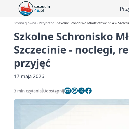
Prz
Strona główna
Przydatne
Szkolne Schronisko Młodzieżowe nr 4 w Szczecini
Szkolne Schronisko Mł
Szczecinie - noclegi, 
przyjęć
17 maja 2026
3 min czytania
Udostępnij