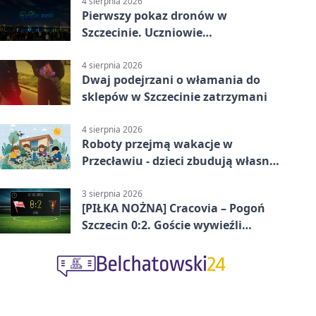
4 sierpnia 2026
Pierwszy pokaz dronów w
Szczecinie. Uczniowie
zaprojektowali nocne widowisko
4 sierpnia 2026
Dwaj podejrzani o włamania do
sklepów w Szczecinie zatrzymani
4 sierpnia 2026
Roboty przejmą wakacje w
Przecławiu - dzieci zbudują własne
miasto
3 sierpnia 2026
[PIŁKA NOŻNA] Cracovia – Pogoń
Szczecin 0:2. Goście wywieźli
zwycięstwo w 2. kolejce PKO BP
Ekstraklasy