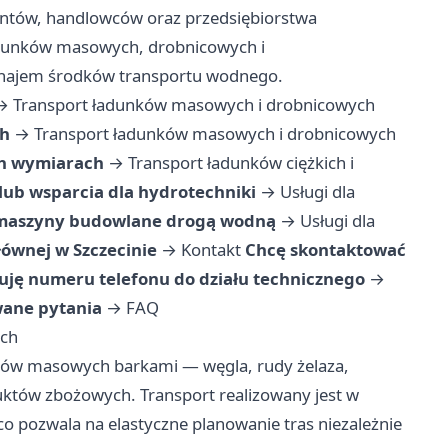
ntów, handlowców oraz przedsiębiorstwa
dunków masowych, drobnicowych i
ynajem środków transportu wodnego.
→
Transport ładunków masowych i drobnicowych
ch
→
Transport ładunków masowych i drobnicowych
ch wymiarach
→
Transport ładunków ciężkich i
lub wsparcia dla hydrotechniki
→
Usługi dla
 maszyny budowlane drogą wodną
→
Usługi dla
łównej w Szczecinie
→
Kontakt
Chcę skontaktować
uję numeru telefonu do działu technicznego
→
wane pytania
→
FAQ
ych
nków masowych barkami — węgla, rudy żelaza,
któw zbożowych. Transport realizowany jest w
co pozwala na elastyczne planowanie tras niezależnie