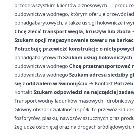
przede wszystkim klientów biznesowych — produce
budownictwa wodnego, którym oferuje przewóz ła
ponadgabarytowych, a także usługi holownicze i w
Chcę zlecić transport węgla, kruszyw lub zboża
Szukam opcji magazynowania towaru na barka
Potrzebuję przewieźć konstrukcje o nietypowy
ponadgabarytowych
Szukam usług holowniczych 
budownictwa wodnego
Chcę przetransportować
budownictwa wodnego
Szukam adresu siedziby g
się z oddziałem w Świnoujściu
→
Kontakt
Potrzeb
Kontakt
Szukam odpowiedzi na najczęściej zada
Transport wodny ładunków masowych i drobnicow
Główny obszar działalności spółki to przewóz ładu
fosforytów, piasku, nawozów sztucznych oraz produ
żegludze osłoniętej oraz na drogach śródlądowych, 