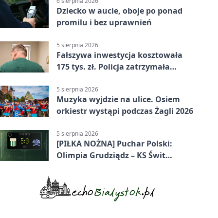
6 sierpnia 2026
Dziecko w aucie, oboje po ponad
promilu i bez uprawnień
5 sierpnia 2026
Fałszywa inwestycja kosztowała
175 tys. zł. Policja zatrzymała
podejrzanych
5 sierpnia 2026
Muzyka wyjdzie na ulice. Osiem
orkiestr wystąpi podczas Żagli 2026
5 sierpnia 2026
[PIŁKA NOŻNA] Puchar Polski:
Olimpia Grudziądz – KS Świt
Szczecin 5:3 po dogrywce. Świt
stracił dwubramkowe prowadzenie