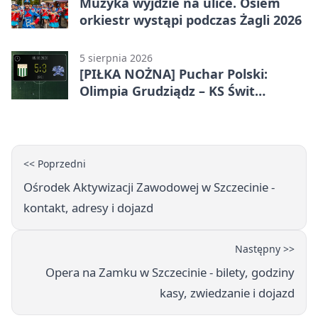
Muzyka wyjdzie na ulice. Osiem
orkiestr wystąpi podczas Żagli 2026
5 sierpnia 2026
[PIŁKA NOŻNA] Puchar Polski:
Olimpia Grudziądz – KS Świt
Szczecin 5:3 po dogrywce. Świt
stracił dwubramkowe prowadzenie
<< Poprzedni
Ośrodek Aktywizacji Zawodowej w Szczecinie -
kontakt, adresy i dojazd
Następny >>
Opera na Zamku w Szczecinie - bilety, godziny
kasy, zwiedzanie i dojazd