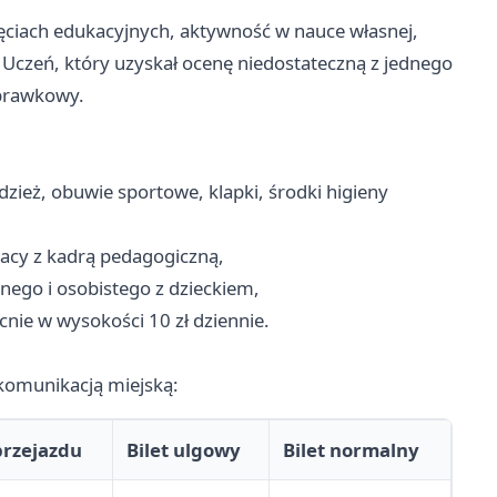
ęciach edukacyjnych, aktywność w nauce własnej,
. Uczeń, który uzyskał ocenę niedostateczną z jednego
prawkowy.
ież, obuwie sportowe, klapki, środki higieny
racy z kadrą pedagogiczną,
ego i osobistego z dzieckiem,
ie w wysokości 10 zł dziennie.
 komunikacją miejską:
przejazdu
Bilet ulgowy
Bilet normalny