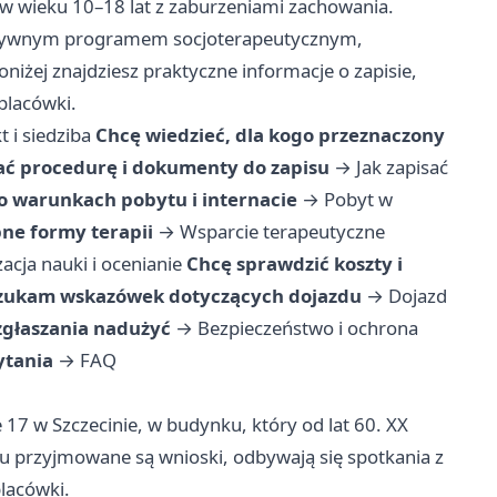
 w wieku 10–18 lat z zaburzeniami zachowania.
ensywnym programem socjoterapeutycznym,
oniżej znajdziesz praktyczne informacje o zapisie,
placówki.
t i siedziba
Chcę wiedzieć, dla kogo przeznaczony
ć procedurę i dokumenty do zapisu
→
Jak zapisać
o warunkach pobytu i internacie
→
Pobyt w
ne formy terapii
→
Wsparcie terapeutyczne
acja nauki i ocenianie
Chcę sprawdzić koszty i
zukam wskazówek dotyczących dojazdu
→
Dojazd
zgłaszania nadużyć
→
Bezpieczeństwo i ochrona
ytania
→
FAQ
e 17 w Szczecinie, w budynku, który od lat 60. XX
 przyjmowane są wnioski, odbywają się spotkania z
placówki.