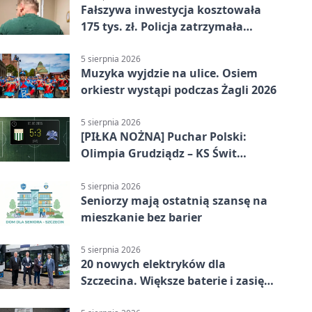
Fałszywa inwestycja kosztowała
175 tys. zł. Policja zatrzymała
podejrzanych
5 sierpnia 2026
Muzyka wyjdzie na ulice. Osiem
orkiestr wystąpi podczas Żagli 2026
5 sierpnia 2026
[PIŁKA NOŻNA] Puchar Polski:
Olimpia Grudziądz – KS Świt
Szczecin 5:3 po dogrywce. Świt
stracił dwubramkowe prowadzenie
5 sierpnia 2026
Seniorzy mają ostatnią szansę na
mieszkanie bez barier
5 sierpnia 2026
20 nowych elektryków dla
Szczecina. Większe baterie i zasięg
ponad 300 km