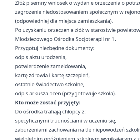
Złóż pisemny wniosek o wydanie orzeczenia o potrze
zagrożenie niedostosowaniem społecznym w rejono
(odpowiedniej dla miejsca zamieszkania).
Po uzyskaniu orzeczenia złóż w starostwie powiat
Młodzieżowego Ośrodka Socjoterapii nr 1.
Przygotuj niezbędne dokumenty:
odpis aktu urodzenia,
potwierdzenie zameldowania,
kartę zdrowia i kartę szczepień,
ostatnie świadectwo szkolne,
odpis arkusza ocen (przygotowuje szkoła).
Kto może zostać przyjęty:
Do ośrodka trafiają chłopcy z:
specyficznymi trudnościami w uczeniu się,
zaburzeniami zachowania na tle niepowodzeń szkol
wieloletnim opóźnieniem szkolnym wynikającym z 