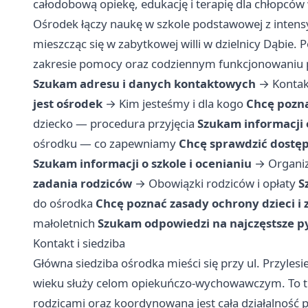
całodobową opiekę, edukację i terapię dla chłopców
Ośrodek łączy naukę w szkole podstawowej z int
mieszcząc się w zabytkowej willi w dzielnicy Dąbie. P
zakresie pomocy oraz codziennym funkcjonowaniu 
Szukam adresu i danych kontaktowych
→
Kontak
jest ośrodek
→
Kim jesteśmy i dla kogo
Chcę pozna
dziecko — procedura przyjęcia
Szukam informacji 
ośrodku — co zapewniamy
Chcę sprawdzić dostęp
Szukam informacji o szkole i ocenianiu
→
Organiz
zadania rodziców
→
Obowiązki rodziców i opłaty
S
do ośrodka
Chcę poznać zasady ochrony dzieci i 
małoletnich
Szukam odpowiedzi na najczęstsze p
Kontakt i siedziba
Główna siedziba ośrodka mieści się przy ul. Przylesi
wieku służy celom opiekuńczo-wychowawczym. To tu
rodzicami oraz koordynowana jest cała działalność 