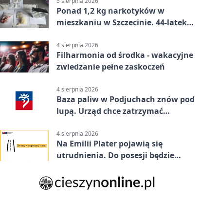
5 sierpnia 2026
Ponad 1,2 kg narkotyków w
mieszkaniu w Szczecinie. 44-latek
aresztowany
4 sierpnia 2026
Filharmonia od środka - wakacyjne
zwiedzanie pełne zaskoczeń
4 sierpnia 2026
Baza paliw w Podjuchach znów pod
lupą. Urząd chce zatrzymać
procedurę
4 sierpnia 2026
Na Emilii Plater pojawią się
utrudnienia. Do posesji będzie
można dojechać