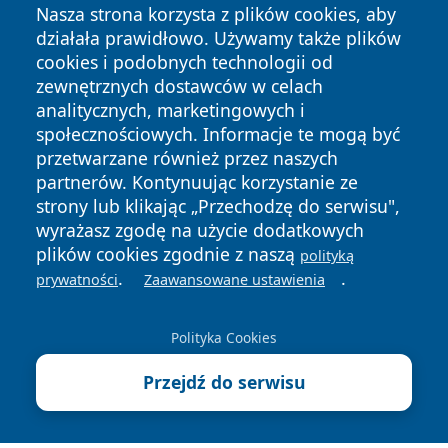
Nasza strona korzysta z plików cookies, aby
działała prawidłowo. Używamy także plików
cookies i podobnych technologii od
zewnętrznych dostawców w celach
analitycznych, marketingowych i
społecznościowych. Informacje te mogą być
przetwarzane również przez naszych
Copyright © 2026 szczecin4u.pl Wszystkie prawa zastrzeżone.
partnerów. Kontynuując korzystanie ze
strony lub klikając „Przechodzę do serwisu",
wyrażasz zgodę na użycie dodatkowych
Polityka
Polityka
plików cookies zgodnie z naszą
News
Autorzy
polityką
Prywatności
Cookies
.
.
prywatności
Zaawansowane ustawienia
Polityka Cookies
Przejdź do serwisu