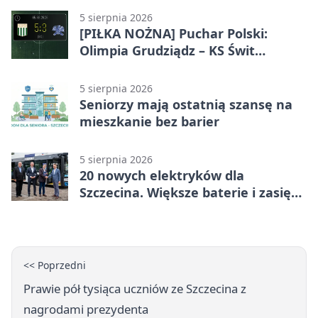
5 sierpnia 2026
[PIŁKA NOŻNA] Puchar Polski:
Olimpia Grudziądz – KS Świt
Szczecin 5:3 po dogrywce. Świt
stracił dwubramkowe prowadzenie
5 sierpnia 2026
Seniorzy mają ostatnią szansę na
mieszkanie bez barier
5 sierpnia 2026
20 nowych elektryków dla
Szczecina. Większe baterie i zasięg
ponad 300 km
<< Poprzedni
Prawie pół tysiąca uczniów ze Szczecina z
nagrodami prezydenta