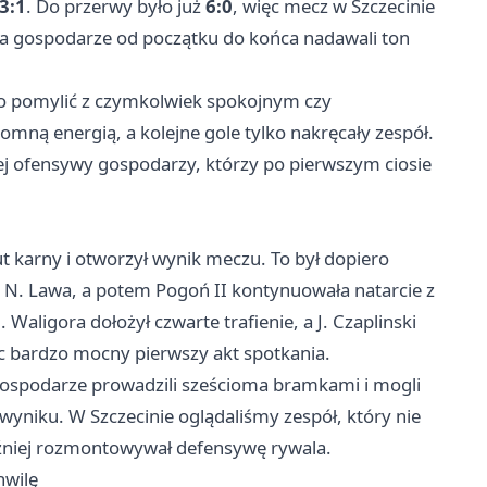
3:1
. Do przerwy było już
6:0
, więc mecz w Szczecinie
i, a gospodarze od początku do końca nadawali ton
dno pomylić z czymkolwiek spokojnym czy
mną energią, a kolejne gole tylko nakręcały zespół.
ej ofensywy gospodarzy, którzy po pierwszym ciosie
ut karny i otworzył wynik meczu. To był dopiero
ię N. Lawa, a potem Pogoń II kontynuowała natarcie z
aligora dołożył czwarte trafienie, a J. Czaplinski
ąc bardzo mocny pierwszy akt spotkania.
gospodarze prowadzili sześcioma bramkami i mogli
 wyniku. W Szczecinie oglądaliśmy zespół, który nie
aźniej rozmontowywał defensywę rywala.
hwilę