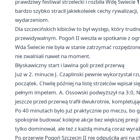
prawdziwy festiwal strzelecki i rozbiła Wdę Świecie
1
bardzo szybko stracił jakiekolwiek cechy rywalizacj
wydarzeniom.
Dla szczecińskich kibiców to był występ, który tru
przewidywalnym. Pogoń II weszła w spotkanie z ogro
Wda Świecie nie była w stanie zatrzymać rozpędzon
nie zwalniali nawet na moment.
Błyskawiczny start i lawina goli przed przerwą
Już w 2. minucie J. Czaplinski pewnie wykorzystał rz
początek. Chwilę później na listę strzelców wpisał s
pełnym impetem. A. Ossowski podwyższył na 3:0, N. W
jeszcze przed przerwą trafił dwukrotnie, kompletuj
Po 40 minutach było już praktycznie po meczu, bo 
spokojnie budować kolejne akcje bez większej presji
tylko dominował, ale też z każdą minutą coraz wyr
Po przerwie Pogoń Szczecin II nie odpuściła ani na c