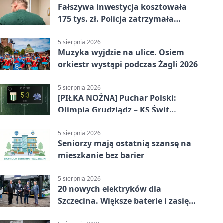
Fałszywa inwestycja kosztowała
175 tys. zł. Policja zatrzymała
podejrzanych
5 sierpnia 2026
Muzyka wyjdzie na ulice. Osiem
orkiestr wystąpi podczas Żagli 2026
5 sierpnia 2026
[PIŁKA NOŻNA] Puchar Polski:
Olimpia Grudziądz – KS Świt
Szczecin 5:3 po dogrywce. Świt
stracił dwubramkowe prowadzenie
5 sierpnia 2026
Seniorzy mają ostatnią szansę na
mieszkanie bez barier
5 sierpnia 2026
20 nowych elektryków dla
Szczecina. Większe baterie i zasięg
ponad 300 km