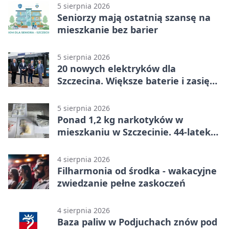
stracił dwubramkowe prowadzenie
5 sierpnia 2026
Seniorzy mają ostatnią szansę na
mieszkanie bez barier
5 sierpnia 2026
20 nowych elektryków dla
Szczecina. Większe baterie i zasięg
ponad 300 km
5 sierpnia 2026
Ponad 1,2 kg narkotyków w
mieszkaniu w Szczecinie. 44-latek
aresztowany
4 sierpnia 2026
Filharmonia od środka - wakacyjne
zwiedzanie pełne zaskoczeń
4 sierpnia 2026
Baza paliw w Podjuchach znów pod