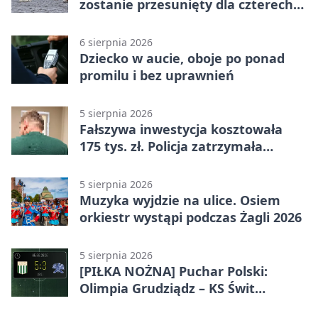
zostanie przesunięty dla czterech
linii
6 sierpnia 2026
Dziecko w aucie, oboje po ponad
promilu i bez uprawnień
5 sierpnia 2026
Fałszywa inwestycja kosztowała
175 tys. zł. Policja zatrzymała
podejrzanych
5 sierpnia 2026
Muzyka wyjdzie na ulice. Osiem
orkiestr wystąpi podczas Żagli 2026
5 sierpnia 2026
[PIŁKA NOŻNA] Puchar Polski:
Olimpia Grudziądz – KS Świt
Szczecin 5:3 po dogrywce. Świt