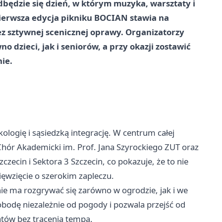
będzie się dzień, w którym muzyka, warsztaty i
ierwsza edycja pikniku BOCIAN stawia na
ez sztywnej scenicznej oprawy. Organizatorzy
dzieci, jak i seniorów, a przy okazji zostawić
ie.
logię i sąsiedzką integrację. W centrum całej
 Chór Akademicki im. Prof. Jana Szyrockiego ZUT oraz
zecin i Sektora 3 Szczecin, co pokazuje, że to nie
ęwzięcie o szerokim zapleczu.
nie ma rozgrywać się zarówno w ogrodzie, jak i we
bodę niezależnie od pogody i pozwala przejść od
tów bez tracenia tempa.