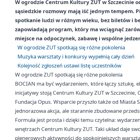
W ogrodzie Centrum Kultury ZUT w Szczecinie od
sąsiedzkie rozmowy mają iść jednym tempem. P
spotkanie ludzi w różnym wieku, bez biletów i b
zapowiadają program, który ma wciągnąć zarówno 
miejsce na odpoczynek, zabawę i wspólne jedzen
W ogrodzie ZUT spotkają się różne pokolenia
Muzyka warsztaty i konkursy wypełnią cały dzień
Kolejność zgłoszeń ustawi listę uczestników
W ogrodzie ZUT spotkają się różne pokolenia
BOCIAN ma być wydarzeniem, które łączy sztukę, eko
inicjatywy stoją Centrum Kultury ZUT w Szczecinie,
Fundacja Opus. Wsparcie przyszło także od Miasta Szc
jednorazowa akcja, ale starannie zbudowane przedsi
Formuła jest prosta i dzięki temu czytelna: wydarze
wnętrzach Centrum Kultury ZUT. Taki układ daje swo
plenerowych aktywności do spokojniejszych warszta