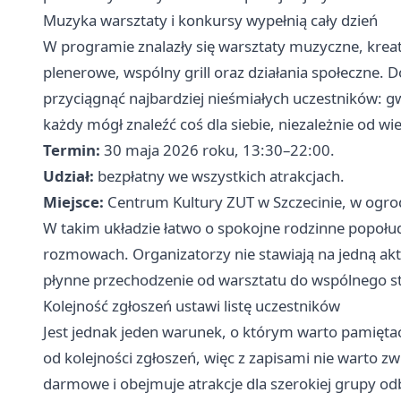
Muzyka warsztaty i konkursy wypełnią cały dzień
W programie znalazły się warsztaty muzyczne, kreat
plenerowe, wspólny grill oraz działania społeczne.
przyciągnąć najbardziej nieśmiałych uczestników: g
każdy mógł znaleźć coś dla siebie, niezależnie od wi
Termin:
30 maja 2026 roku, 13:30–22:00.
Udział:
bezpłatny we wszystkich atrakcjach.
Miejsce:
Centrum Kultury ZUT w Szczecinie, w ogro
W takim układzie łatwo o spokojne rodzinne popołudn
rozmowach. Organizatorzy nie stawiają na jedną ak
płynne przechodzenie od warsztatu do wspólnego s
Kolejność zgłoszeń ustawi listę uczestników
Jest jednak jeden warunek, o którym warto pamiętać 
od kolejności zgłoszeń, więc z zapisami nie warto z
darmowe i obejmuje atrakcje dla szerokiej grupy od