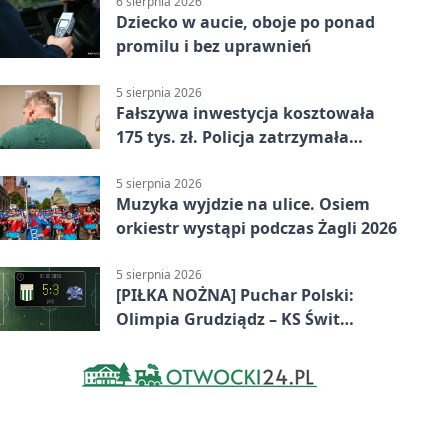
6 sierpnia 2026
Dziecko w aucie, oboje po ponad
promilu i bez uprawnień
5 sierpnia 2026
Fałszywa inwestycja kosztowała
175 tys. zł. Policja zatrzymała
podejrzanych
5 sierpnia 2026
Muzyka wyjdzie na ulice. Osiem
orkiestr wystąpi podczas Żagli 2026
5 sierpnia 2026
[PIŁKA NOŻNA] Puchar Polski:
Olimpia Grudziądz – KS Świt
Szczecin 5:3 po dogrywce. Świt
stracił dwubramkowe prowadzenie