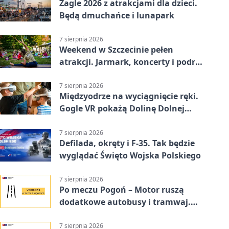
Żagle 2026 z atrakcjami dla dzieci.
Będą dmuchańce i lunapark
7 sierpnia 2026
Weekend w Szczecinie pełen
atrakcji. Jarmark, koncerty i podróż
tramwajem
7 sierpnia 2026
Międzyodrze na wyciągnięcie ręki.
Gogle VR pokażą Dolinę Dolnej
Odry
7 sierpnia 2026
Defilada, okręty i F-35. Tak będzie
wyglądać Święto Wojska Polskiego
7 sierpnia 2026
Po meczu Pogoń – Motor ruszą
dodatkowe autobusy i tramwaj.
Znamy trasy
7 sierpnia 2026