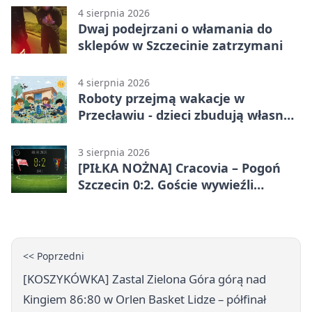
4 sierpnia 2026
Dwaj podejrzani o włamania do
sklepów w Szczecinie zatrzymani
4 sierpnia 2026
Roboty przejmą wakacje w
Przecławiu - dzieci zbudują własne
miasto
3 sierpnia 2026
[PIŁKA NOŻNA] Cracovia – Pogoń
Szczecin 0:2. Goście wywieźli
zwycięstwo w 2. kolejce PKO BP
Ekstraklasy
<< Poprzedni
[KOSZYKÓWKA] Zastal Zielona Góra górą nad
Kingiem 86:80 w Orlen Basket Lidze – półfinał