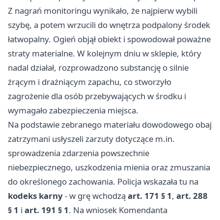
Z nagrań monitoringu wynikało, że najpierw wybili
szybę, a potem wrzucili do wnętrza podpalony środek
łatwopalny. Ogień objął obiekt i spowodował poważne
straty materialne. W kolejnym dniu w sklepie, który
nadal działał, rozprowadzono substancję o silnie
żrącym i drażniącym zapachu, co stworzyło
zagrożenie dla osób przebywających w środku i
wymagało zabezpieczenia miejsca.
Na podstawie zebranego materiału dowodowego obaj
zatrzymani usłyszeli zarzuty dotyczące m.in.
sprowadzenia zdarzenia powszechnie
niebezpiecznego, uszkodzenia mienia oraz zmuszania
do określonego zachowania. Policja wskazała tu na
kodeks karny
- w grę wchodzą
art. 171 § 1
,
art. 288
§ 1
i
art. 191 § 1
. Na wniosek Komendanta