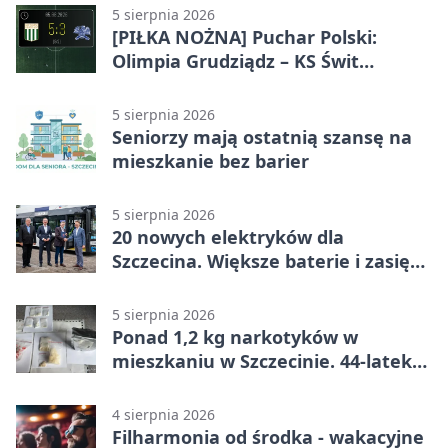
5 sierpnia 2026
[PIŁKA NOŻNA] Puchar Polski:
Olimpia Grudziądz – KS Świt
Szczecin 5:3 po dogrywce. Świt
stracił dwubramkowe prowadzenie
5 sierpnia 2026
Seniorzy mają ostatnią szansę na
mieszkanie bez barier
5 sierpnia 2026
20 nowych elektryków dla
Szczecina. Większe baterie i zasięg
ponad 300 km
5 sierpnia 2026
Ponad 1,2 kg narkotyków w
mieszkaniu w Szczecinie. 44-latek
aresztowany
4 sierpnia 2026
Filharmonia od środka - wakacyjne