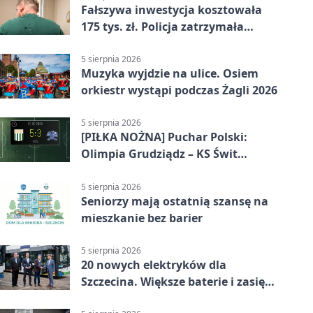
Fałszywa inwestycja kosztowała
175 tys. zł. Policja zatrzymała
podejrzanych
5 sierpnia 2026
Muzyka wyjdzie na ulice. Osiem
orkiestr wystąpi podczas Żagli 2026
5 sierpnia 2026
[PIŁKA NOŻNA] Puchar Polski:
Olimpia Grudziądz – KS Świt
Szczecin 5:3 po dogrywce. Świt
stracił dwubramkowe prowadzenie
5 sierpnia 2026
Seniorzy mają ostatnią szansę na
mieszkanie bez barier
5 sierpnia 2026
20 nowych elektryków dla
Szczecina. Większe baterie i zasięg
ponad 300 km