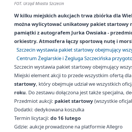
FOT. Urząd Miasta Szczecin
W kilku miejskich aukcjach trwa zbiórka dla Wie
można wylicytować unikatowy pakiet startowy na
pamiątki z autografem Jurka Owsiaka - przedmiot
orkiestry. Atmosfera łączy sportową nutę i mor
Szczecin wystawia pakiet startowy obejmujący wszy
Centrum Żeglarskie i Żegluga Szczecińska przygoto
Szczecin wystawia pakiet startowy obejmujący wszys
Miejski element akcji to przede wszystkim ofertą dla
startowy
, który obejmuje udział we wszystkich ofi
roku
. Do zestawu dołączona jest także specjalna, d
Przedmiot aukcji:
pakiet startowy
(wszystkie oficja
Dodatki: dedykowana koszulka
Termin licytacji:
do 16 lutego
Gdzie: aukcje prowadzone na platformie Allegro