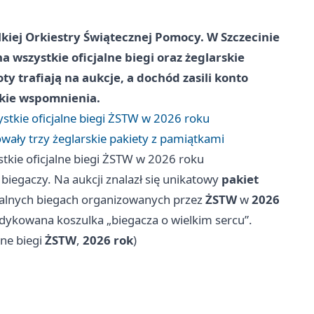
lkiej Orkiestry Świątecznej Pomocy. W Szczecinie
 wszystkie oficjalne biegi oraz żeglarskie
y trafiają na aukcje, a dochód zasili konto
skie wspomnienia.
stkie oficjalne biegi ŻSTW w 2026 roku
wały trzy żeglarskie pakiety z pamiątkami
tkie oficjalne biegi ŻSTW w 2026 roku
 biegaczy. Na aukcji znalazł się unikatowy
pakiet
cjalnych biegach organizowanych przez
ŻSTW
w
2026
edykowana koszulka „biegacza o wielkim sercu”.
lne biegi
ŻSTW
,
2026 rok
)