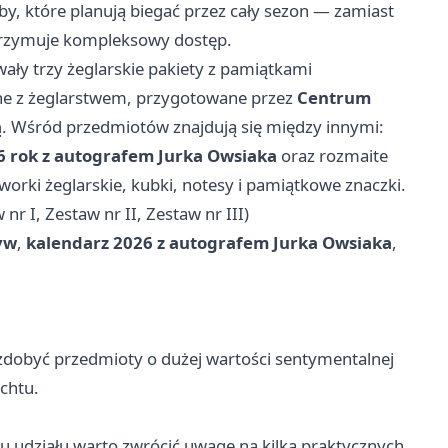
, które planują biegać przez cały sezon — zamiast
otrzymuje kompleksowy dostęp.
ały trzy żeglarskie pakiety z pamiątkami
ane z żeglarstwem, przygotowane przez
Centrum
ą
. Wśród przedmiotów znajdują się między innymi:
6 rok z autografem Jurka Owsiaka
oraz rozmaite
worki żeglarskie, kubki, notesy i pamiątkowe znaczki.
nr I, Zestaw nr II, Zestaw nr III)
yw
,
kalendarz 2026 z autografem Jurka Owsiaka
,
by zdobyć przedmioty o dużej wartości sentymentalnej
chtu.
iu udziału warto zwrócić uwagę na kilka praktycznych