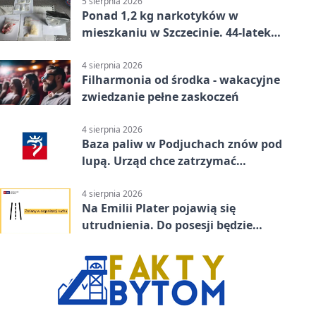
5 sierpnia 2026
Ponad 1,2 kg narkotyków w
mieszkaniu w Szczecinie. 44-latek
aresztowany
4 sierpnia 2026
Filharmonia od środka - wakacyjne
zwiedzanie pełne zaskoczeń
4 sierpnia 2026
Baza paliw w Podjuchach znów pod
lupą. Urząd chce zatrzymać
procedurę
4 sierpnia 2026
Na Emilii Plater pojawią się
utrudnienia. Do posesji będzie
można dojechać