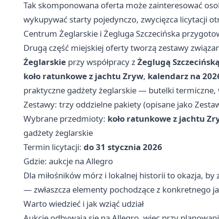
Tak skomponowana oferta może zainteresować osoby
wykupywać starty pojedynczo, zwycięzca licytacji 
Centrum Żeglarskie i Żegluga Szczecińska przygotow
Drugą część miejskiej oferty tworzą zestawy związ
Żeglarskie
przy współpracy z
Żeglugą Szczecińsk
koło ratunkowe z jachtu Zryw
,
kalendarz na 202
praktyczne gadżety żeglarskie — butelki termiczne, 
Zestawy: trzy oddzielne pakiety (opisane jako Zestaw 
Wybrane przedmioty:
koło ratunkowe z jachtu Zr
gadżety żeglarskie
Termin licytacji:
do 31 stycznia 2026
Gdzie: aukcje na Allegro
Dla miłośników mórz i lokalnej historii to okazja, 
— zwłaszcza elementy pochodzące z konkretnego ja
Warto wiedzieć i jak wziąć udział
Aukcje odbywają się na Allegro, więc przy planowan